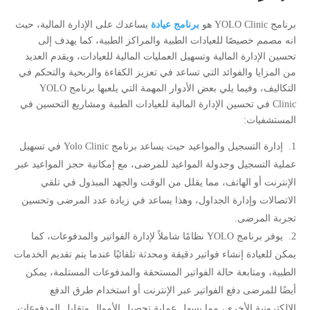
برنامج YOLO Clinic هو
برنامج عيادة
يساعدك على الإدارة المالية، حيث
انه مصمم خصيصًا للعيادات الطبية والمراكز الطبية، كما يهدف إلى
تحسين الإدارة المالية وتسهيل العمليات المالية للعيادات، ويقدم العديد
من المزايا والفوائد التي تساعد في تعزيز الكفاءة والربحية والتحكم في
التكاليف، وفيما يلي بعض الأدوار المهمة التي يلعبها برنامج YOLO
Clinic في تحسين الإدارة المالية للعيادات الطبية ومشاريع التحسين في
المستشفيات:
إدارة التسجيل والمواعيد حيث يساعد برنامج Yolo Clinic في تسهيل
عملية التسجيل وجدولة المواعيد للمرضى، مع إمكانية حجز المواعيد عبر
الإنترنت أو الهاتف، مما يقلل من الوقت والجهد المبذول في تلقي
الاتصالات وإدارة الجداول، وهذا يساعد في زيادة عدد المرضى وتحسين
تجربة المرضى.
يوفر برنامج YOLO نظامًا شاملاً لإدارة الفواتير والمدفوعات، كما
يمكن للعيادة إنشاء فواتير دقيقة ومحدثة تلقائيًا عندما يتم تقديم الخدمات
الطبية، ومتابعة حالة الفواتير المستحقة والمدفوعات المستلمة، يمكن
أيضًا للمرضى دفع الفواتير عبر الإنترنت أو استخدام طرق الدفع
الإلكترونية الأخرى، مما يسهل عملية تحصيل الأموال وتقليل المدفوعات