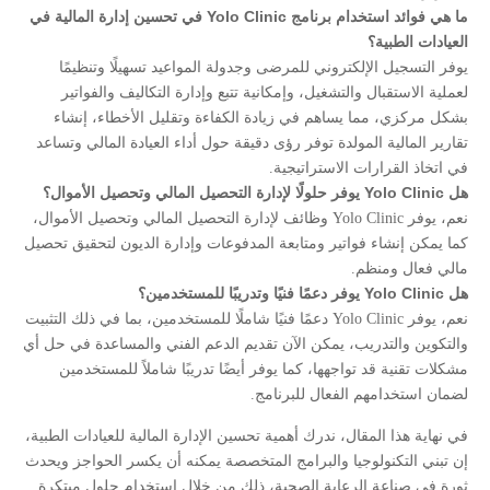
ما هي فوائد استخدام برنامج Yolo Clinic في تحسين إدارة المالية في
العيادات الطبية؟
يوفر التسجيل الإلكتروني للمرضى وجدولة المواعيد تسهيلًا وتنظيمًا
لعملية الاستقبال والتشغيل، وإمكانية تتبع وإدارة التكاليف والفواتير
بشكل مركزي، مما يساهم في زيادة الكفاءة وتقليل الأخطاء، إنشاء
تقارير المالية المولدة توفر رؤى دقيقة حول أداء العيادة المالي وتساعد
في اتخاذ القرارات الاستراتيجية.
هل Yolo Clinic يوفر حلولًا لإدارة التحصيل المالي وتحصيل الأموال؟
نعم، يوفر Yolo Clinic وظائف لإدارة التحصيل المالي وتحصيل الأموال،
كما يمكن إنشاء فواتير ومتابعة المدفوعات وإدارة الديون لتحقيق تحصيل
مالي فعال ومنظم.
هل Yolo Clinic يوفر دعمًا فنيًا وتدريبًا للمستخدمين؟
نعم، يوفر Yolo Clinic دعمًا فنيًا شاملًا للمستخدمين، بما في ذلك التثبيت
والتكوين والتدريب، يمكن الآن تقديم الدعم الفني والمساعدة في حل أي
مشكلات تقنية قد تواجهها، كما يوفر أيضًا تدريبًا شاملاً للمستخدمين
لضمان استخدامهم الفعال للبرنامج.
في نهاية هذا المقال، ندرك أهمية تحسين الإدارة المالية للعيادات الطبية،
إن تبني التكنولوجيا والبرامج المتخصصة يمكنه أن يكسر الحواجز ويحدث
ثورة في صناعة الرعاية الصحية، ذلك من خلال استخدام حلول مبتكرة