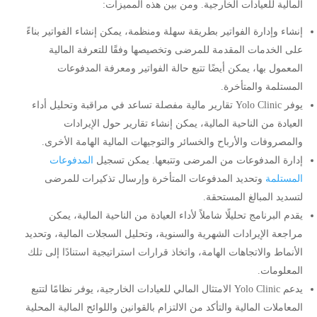
المالية للعيادات الخارجية. ومن بين هذه المميزات:
إنشاء وإدارة الفواتير بطريقة سهلة ومنظمة، يمكن إنشاء الفواتير بناءً
على الخدمات المقدمة للمرضى وتخصيصها وفقًا للتعرفة المالية
المعمول بها، يمكن أيضًا تتبع حالة الفواتير ومعرفة المدفوعات
المستلمة والمتأخرة.
يوفر Yolo Clinic تقارير مالية مفصلة تساعد في مراقبة وتحليل أداء
العيادة من الناحية المالية، يمكن إنشاء تقارير حول الإيرادات
والمصروفات والأرباح والخسائر والتوجيهات المالية الهامة الأخرى.
إدارة المدفوعات من المرضى وتتبعها. يمكن تسجيل
المدفوعات
المستلمة
وتحديد المدفوعات المتأخرة وإرسال تذكيرات للمرضى
لتسديد المبالغ المستحقة.
يقدم البرنامج تحليلًا شاملاً لأداء العيادة من الناحية المالية، يمكن
مراجعة الإيرادات الشهرية والسنوية، وتحليل السجلات المالية، وتحديد
الأنماط والاتجاهات الهامة، واتخاذ قرارات استراتيجية استنادًا إلى تلك
المعلومات.
يدعم Yolo Clinic الامتثال المالي للعيادات الخارجية، يوفر نظامًا لتتبع
المعاملات المالية والتأكد من الالتزام بالقوانين واللوائح المالية المحلية