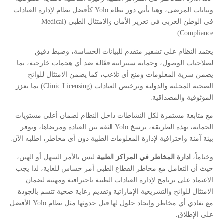
وبيانات المرضى، وهنا يأتي دور نظام Yolo كأفضل نظام لإدارة العيادات
في الوطن العربي في تعزيز الأمان والامتثال الطبي (Medical
Compliance).
يعتمد النظام على تشفير متقدم للبيانات الحساسة، وضبط دقيق
لصلاحيات الوصول، وحماية سيبرانية فعّالة ضد أي هجمات خارجية، بما
يضمن سرية المعلومات ومنع أي تلاعب، كما يضمن الامتثال للوائح
الصحية المحلية والدولية وترخيص العيادات (Clinic Licensing) بما يعزز
الموثوقية والمصداقية.
مع متابعة مستمرة لكل النشاطات داخل النظام لضمان أعلى مستويات
الحماية، بهذه الطريقة، يرسخ Yolo الثقة بين العيادة ومرضاها، ويوفر
بيئة آمنة واحترافية لإدارة المعلومات الطبية دون أي مخاطر، اطلبه الآن.
وختاماً،
ادارة المخاطر في المراكز الطبية
ليس بالأمر السهل أو الهين،
حيث أن التعامل مع مخاطر القطاع الطبي أمر حساس للغاية، لذا يجب
الاعتماد على برنامج لإدارة العيادات الطبية باحترافية ومهنية لضمان
الامتثال للوائح والتشريعية الإماراتية وتقديم رعاية صحية تتسم بالجودة
مع تفادي أي مخاطر وإيجاد حلول لها قبل حدوثها مثل نظام Yolo الأفضل
على الإطلاق.