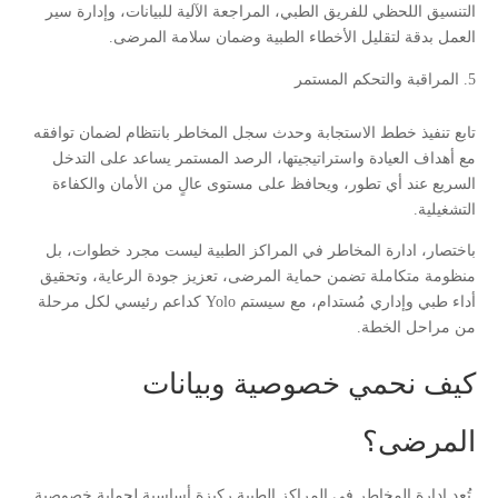
التنسيق اللحظي للفريق الطبي، المراجعة الآلية للبيانات، وإدارة سير
العمل بدقة لتقليل الأخطاء الطبية وضمان سلامة المرضى.
المراقبة والتحكم المستمر
تابع تنفيذ خطط الاستجابة وحدث سجل المخاطر بانتظام لضمان توافقه
مع أهداف العيادة واستراتيجيتها، الرصد المستمر يساعد على التدخل
السريع عند أي تطور، ويحافظ على مستوى عالٍ من الأمان والكفاءة
التشغيلية.
باختصار، ادارة المخاطر في المراكز الطبية ليست مجرد خطوات، بل
منظومة متكاملة تضمن حماية المرضى، تعزيز جودة الرعاية، وتحقيق
أداء طبي وإداري مُستدام، مع سيستم Yolo كداعم رئيسي لكل مرحلة
من مراحل الخطة.
كيف نحمي خصوصية وبيانات
المرضى؟
تُعد ادارة المخاطر في المراكز الطبية ركيزة أساسية لحماية خصوصية