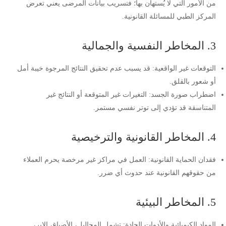
من الأمور التي لا يُستهان بها؛ فتسريب بيانات المرضى يعني تعرض
المركز الطبي للمسائلة القانونية.
3. المخاطر النفسية والجمالية
التوقعات غير الواقعية: قد يسبب عدم تحقيق النتائج المرجوة خيبة أمل
أو شعور بالقلق.
اضطراب صورة الجسد: التغيرات غير المتوقعة أو النتائج غير
المتناسقة قد تؤدي إلى توتر نفسي مستمر.
4. المخاطر القانونية والترخيصية
فقدان الحماية القانونية: العمل في مراكز غير مرخصة يحرم العملاء
من حقوقهم القانونية عند حدوث أي ضرر.
5. المخاطر البيئية
المواد الكيميائية والأدوات الحادة: تشمل المحاليل، الأصباغ، الإبر،