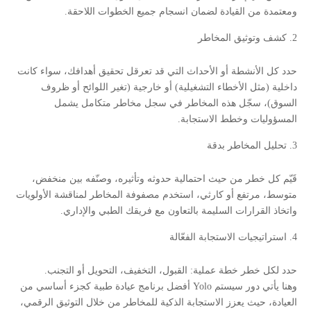
ومعتمدة من القيادة لضمان انسجام جميع الخطوات اللاحقة.
كشف وتوثيق المخاطر
حدد كل الأنشطة أو الأحداث التي قد تعرقل تحقيق أهدافك، سواء كانت
داخلية (مثل الأخطاء التشغيلية) أو خارجية (تغير اللوائح أو ظروف
السوق)، سجّل هذه المخاطر في سجل مخاطر متكامل يشمل
المسؤوليات وخطط الاستجابة.
تحليل المخاطر بدقة
قَيّم كل خطر من حيث احتمالية حدوثه وتأثيره، وصنّفه بين منخفض،
متوسط، مرتفع أو كارثي، استخدم مصفوفة المخاطر لمناقشة الأولويات
واتخاذ القرارات السليمة بالتعاون مع فريقك الطبي والإداري.
استراتيجيات الاستجابة الفعّالة
حدد لكل خطر خطة عملية: القبول، التخفيف، التحويل أو التجنب.
وهنا يأتي دور سيستم Yolo أفضل برنامج عيادة طبية كجزء أساسي من
العيادة، حيث يعزز الاستجابة الذكية للمخاطر من خلال التوثيق الرقمي،