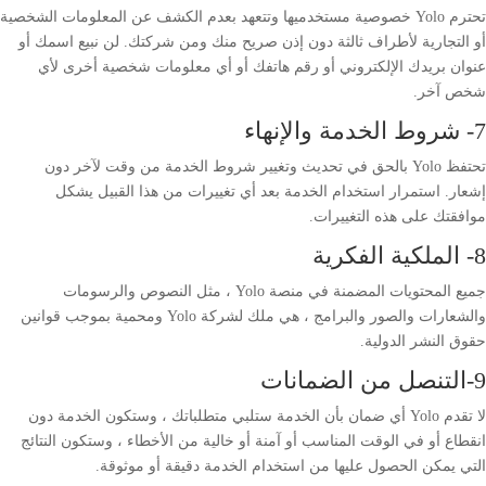
تحترم Yolo خصوصية مستخدميها وتتعهد بعدم الكشف عن المعلومات الشخصية
أو التجارية لأطراف ثالثة دون إذن صريح منك ومن شركتك. لن نبيع اسمك أو
عنوان بريدك الإلكتروني أو رقم هاتفك أو أي معلومات شخصية أخرى لأي
شخص آخر.
7- شروط الخدمة والإنهاء
تحتفظ Yolo بالحق في تحديث وتغيير شروط الخدمة من وقت لآخر دون
إشعار. استمرار استخدام الخدمة بعد أي تغييرات من هذا القبيل يشكل
موافقتك على هذه التغييرات.
8- الملكية الفكرية
جميع المحتويات المضمنة في منصة Yolo ، مثل النصوص والرسومات
والشعارات والصور والبرامج ، هي ملك لشركة Yolo ومحمية بموجب قوانين
حقوق النشر الدولية.
9-التنصل من الضمانات
لا تقدم Yolo
أي ضمان بأن الخدمة ستلبي متطلباتك ، وستكون الخدمة دون
انقطاع أو في الوقت المناسب أو آمنة أو خالية من الأخطاء ، وستكون النتائج
التي يمكن الحصول عليها من استخدام الخدمة دقيقة أو موثوقة.