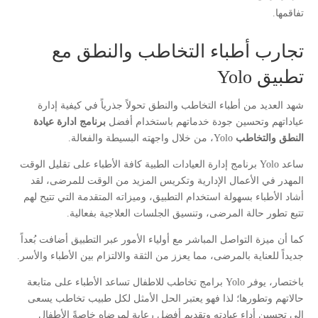
تفاقمها.
تجارب أطباء التخاطب والنطق مع
تطبيق Yolo
شهد العديد من أطباء التخاطب والنطق تحولاً جذرياً في كيفية إدارة
عياداتهم وتحسين جودة خدماتهم باستخدام أفضل
برنامج ادارة عيادة
النطق والتخاطب
Yolo، من خلال واجهته البسيطة والفعالة.
ساعد Yolo برنامج إدارة العيادات الطبية كافة الأطباء على تقليل الوقت
المهدر في الأعمال الإدارية وتكريس المزيد من الوقت للمرضى، لقد
أشاد الأطباء بسهولة استخدام التطبيق، وميزاته المتقدمة التي تتيح لهم
تتبع تطور حالة المرضى، وتنسيق الجلسات العلاجية بفعالية.
كما أن ميزة التواصل المباشر مع أولياء الأمور عبر التطبيق أضافت بُعداً
جديداً للعناية بالمرضى، مما يعزز من الثقة والالتزام بين الأطباء والأسر.
باختصار، يوفر Yolo برامج تخاطب للاطفال تساعد الأطباء على متابعة
حالاتهم وتطورها؛ لذا فهو يعتبر الحل الأمثل لكل طبيب تخاطب يسعى
إلى تحسين أداء عيادته وتقديم أفضل رعاية لمرضاه خاصةً الأطفال