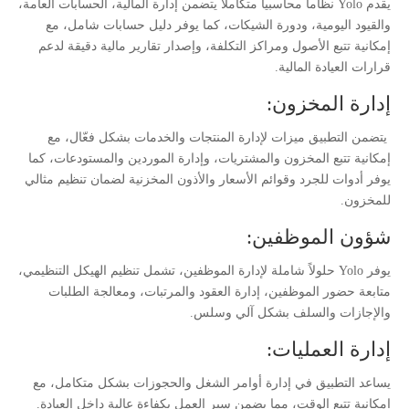
يقدم Yolo نظاماً محاسبياً متكاملاً يتضمن إدارة المالية، الحسابات العامة،
والقيود اليومية، ودورة الشيكات، كما يوفر دليل حسابات شامل، مع
إمكانية تتبع الأصول ومراكز التكلفة، وإصدار تقارير مالية دقيقة لدعم
قرارات العيادة المالية.
إدارة المخزون:
يتضمن التطبيق ميزات لإدارة المنتجات والخدمات بشكل فعّال، مع
إمكانية تتبع المخزون والمشتريات، وإدارة الموردين والمستودعات، كما
يوفر أدوات للجرد وقوائم الأسعار والأذون المخزنية لضمان تنظيم مثالي
للمخزون.
شؤون الموظفين:
يوفر Yolo حلولاً شاملة لإدارة الموظفين، تشمل تنظيم الهيكل التنظيمي،
متابعة حضور الموظفين، إدارة العقود والمرتبات، ومعالجة الطلبات
والإجازات والسلف بشكل آلي وسلس.
إدارة العمليات:
يساعد التطبيق في إدارة أوامر الشغل والحجوزات بشكل متكامل، مع
إمكانية تتبع الوقت، مما يضمن سير العمل بكفاءة عالية داخل العيادة.