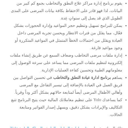
يقوم برنامج إدارة مراكز علاج النطق والتخاطب بجمع كم كبير من
البيانات، لذا فهو قادر على الاحتفاظ بكافة بيانات المرضى على المدى
الطويل الذي قد يصل إلى سنواتٍ عِدة.
يمكن للبرامج تسهيل وتنظيم حجز المواعيد وإدارة الحجوزات بشكل
فعّال، مما يقلل من فترات الانتظار ويحسن تجربة المرضى داخل
العيادة ويقلل من احتمالات الخطأ المتمثل في المواعيد المتكررة أو
وجود مواعيد فارغة.
إدارة ملفات مرضى التخاطب وضعاف السمع عن طريق إنشاء ملفات
إلكترونية لتنظيم ملفات المرضى مما يساعد على سرعة الوصول إلى
معلوماتهم الطبية وتحسين كفاءة العمليات الإدارية.
يساهم
برنامج ادارة عيادة النطق والتخاطب
في تحسين التواصل بين
فريق العمل في العيادة بالإضافة إلى تيسير التفاعل مع المرضى
وأهالي الأطفال المرضى أيضاً لمتابعة حالاتهم بشكل أكثر وداً وقرباً.
كما يساعدك Yolo على تنظيم معاملاتك المالية حيث يتيح البرنامج تتبع
التكاليف والإيرادات بشكل دقيق، ويسهل إصدار الفواتير ومتابعة
الحالات.