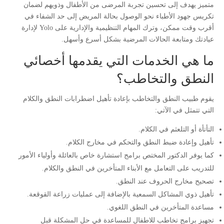
متميز يهدف إلى تحسين تجربة المرضى من الأطفال وذويهم لضمان
تكريس جهود الأطباء نحو الوصول بحالة المريض إلى حد الشفاء في
أقرب وقت ممكن، وترك المهام التنظيمية والإدارية على Yolo لإدارة
عيادتك ومتابعة الحالات المرضية بشكل أسرع وأسهل.
ما هي الخدمات التي يقدمها أخصائي
النطق والتخاطب؟
يقوم طبيب النطق والتخاطب بإعادة تأهيل اضطرابات النطق والكلام
التي تتمثل في الآتي:
التأتأة أو التلعثم في الكلام.
تأهيل وإعادة ضبط النطق والتحكم في مخارج الكلام.
كما يوفر الدكتور المختص برامج استشارة خاص بالعائلة وأولياء الأمور
للتدريب على التعامل مع الأبناء المتأخرين في النطق والكلام.
تصحيح مخارج الحروف عند النطق.
تأهيل ذوي المشاكل السمعية بالإضافة إلى عمليات زراعة القوقعة.
مساعدة المتأخرين في النطق اللغوي.
تجهيز برامج تخاطب للاطفال للمساعدة في حل المشكلة قبل