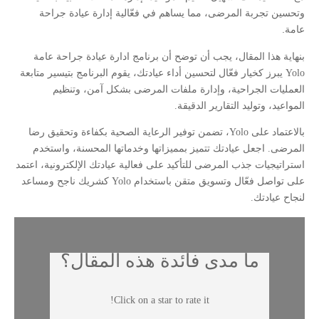
وتحسين تجربة المرضى، مما يساهم في فعّالية إدارة عيادة جراحة
عامة.
بنهاية هذا المقال، يجب أن توضح أن برنامج ادارة عيادة جراحة عامة
Yolo يبرز كخيار فعّال لتحسين أداء عيادتك، يقوم البرنامج بتيسير متابعة
العمليات الجراحية، وإدارة ملفات المرضى بشكل آمن، وتنظيم
المواعيد، وتوليد التقارير الدقيقة.
بالاعتماد على Yolo، تضمن توفير الرعاية الصحية بكفاءة وتحقيق رضا
المرضى. اجعل عيادتك تتميز بمميزاتها وخدماتها المحسنة، واستخدم
استراتيجيات جذب المرضى للتأكيد على فعالية عيادتك الإلكترونية، اعتمد
على تواصل فعّال وتسويق متقن باستخدام Yolo كشريك ناجح ومساعد
لنجاح عيادتك.
ما مدى فائدة هذه المقال؟
Click on a star to rate it!