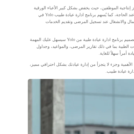
عزز إنتاجية الموظفين، حيث يخفض بشكل كبير الأعباء الورقية
الطبية ويحسن جودة ومحتوى الوثائق الطبية ليسهُل العودة إليها عند الحاجة، كما يُسهم برنامج ادارة عيادة طبيب Yolo في
إهمال والانشغال عند تسجيل المرضى وتقديم الخدمات
فإذا كان عدد الأطباء في العيادات والمراكز الطبية محدود، فإن تصميم برنامج ادارة عيادة طبية من Yolo سيسهل عليك المهمة
 الطبية بما في ذلك تقارير المرضى، والمواعيد، وجداول
 أمراً سهلاً للغاية.
 ادارة العيادات الطبية Yolo أمر في غاية الأهمية وجزء لا يتجزأ من إدارة عيادتك بشكل احترافي مميز،
ارة عيادة طبيب.