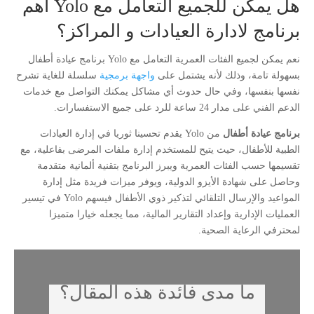
هل يمكن للجميع التعامل مع Yolo أهم
برنامج لادارة العيادات و المراكز؟
نعم يمكن لجميع الفئات العمرية التعامل مع Yolo برنامج عيادة أطفال
بسهولة تامة، وذلك لأنه يشتمل على
واجهة برمجية
سلسلة للغاية تشرح
نفسها بنفسها، وفي حال حدوث أي مشاكل يمكنك التواصل مع خدمات
الدعم الفني على مدار 24 ساعة للرد على جميع الاستفسارات.
برنامج عيادة أطفال
من Yolo يقدم تحسينا ثوريا في إدارة العيادات
الطبية للأطفال، حيث يتيح للمستخدم إدارة ملفات المرضى بفاعلية، مع
تقسيمها حسب الفئات العمرية ويبرز البرنامج بتقنية ألمانية متقدمة
وحاصل على شهادة الأيزو الدولية، ويوفر ميزات فريدة مثل إدارة
المواعيد والإرسال التلقائي لتذكير ذوي الأطفال فيسهم Yolo في تيسير
العمليات الإدارية وإعداد التقارير المالية، مما يجعله خيارا متميزا
لمحترفي الرعاية الصحية.
ما مدى فائدة هذه المقال؟