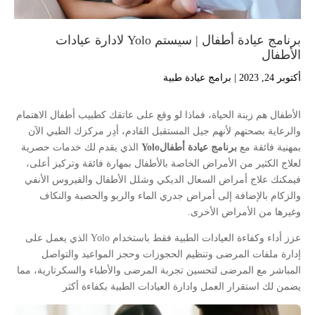
برنامج عيادة أطفال | سيستم Yolo لادارة عيادات
الأطفال
أكتوبر 24, 2023
|
برامج عيادة طبية
الأطفال هم زينة الحياة، فماذا لو وقع على عاتقك كطبيب أطفال الاهتمام
والرعاية بصحتهم لأنهم جيل المستقبل القادم، أدِر مركزك الطبي الآن
بمهنية فائقة مع
برنامج عيادة أطفالYolo
الذي يقدم لك خدمات حصرية
لعلاج الكثير من الأمراض الخاصة بالأطفال بمهارة فائقة وتركيز أعلى،
فيمكنك علاج أمراض السعال الديكي وشلل الأطفال والفيروس الأنفي
والزكام بالإضافة إلى أمراض جدري الماء والربو والحصبة والنكاف
وغيرها من الأمراض الأخرى.
عزز أداء وكفاءة العيادات الطبية فقط باستخدام Yolo الذي يعمل على
إدارة ملفات المرضى وتنظيم الحجوزات وحجز المواعيد والتواصل
المباشر مع المرضى لتحسين تجربة المرضى والأطباء والسكرتارية، مما
يضمن لك استقرار العمل وادارة العيادات الطبية بكفاءة أكثر