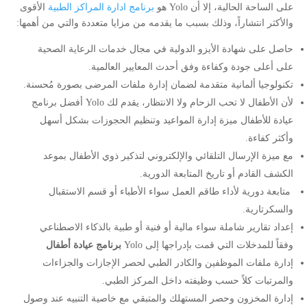
على الساحة الحالية، إلا أن Yolo هو
برنامج ادارة المراكز الطبية
الأقوى
والأكثر انتشاراً، وذلك بسبب ما يقدمه من مزايا متعددة والتي من أهمها:
حاصل على شهادة الأيزو الدولية في مجال خدمات الرعاية الصحية
على أعلى جودة وكفاءة وفق أحدث المعايير العالمية.
تكنولوجيا ألمانية متقدمة لضمان إدارة ملفات المرضى بصورة مُحسنة.
لأن الأطفال لا تحب الزحام ولا الانتظار، يقدم لك Yolo أفضل برنامج
عيادة للأطفال ميزة إدارة المواعيد وتنظيم الحجوزات بشكل أسهل
وأكثر كفاءة.
مع ميزة الإرسال التلقائي والإلكتروني لتذكير ذوي الأطفال بموعد
الكشف القادم أو تاريخ المتابعة الدورية.
متابعة دورية لأداء طاقم العمل سواء الأطباء أو قسم الاستقبال
والسكرتارية.
إعداد تقارير شاملة سواء مالية أو فنية أو طبية بالذكاء الاصطناعي
وفقاً للمدخلات التي قمت بإدراجها إلى Yolo
برنامج عيادة أطفال
إدارة ملفات الموظفين والكادر الطبي لحصر الإجازات والجزاءات
والمرتبات كلاً حسب وظيفته داخل المركز الطبي.
إدارة المخزون وحصر المستهلك والمتبقي مع خاصية التنبيه عند وصول