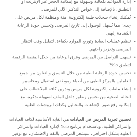
إدارة المواعيد بفعالية وسهولة مع إمكانية الحجز عبر الإنترنت أو
التطبيق، بالإضافة إلى خواص التذكير الآلي للمرضى.
يُمكنك إنشاء سجلات طبية إلكترونية آمنة ومنظمة لكل مريض على
حِدى؛ مما يُسهل الوصول إلى تاريخ المرضى وتحسن جودة الرعاية
المُقدمة إليهم.
تنظيم عمليات العيادة وتوزيع الموارد بكفاءة، لتقليل وقت انتظار
المرضى وتعزيز راحتهم.
تسهيل التواصل بين المرضى وفرق الرعاية من خلال المنصة الرقمية
لتطبيق Yolo.
تحسين جودة الرعاية الطبية من خلال التنسيق والتعاون بين جميع
العاملين بالمركز الطبي من أطباء وموظفي استقبال ومحاسبين.
إنشاء ملفات إلكترونية لكل مريض وتدوين كافة الملاحظات على
الحالة الصحية من تحسن وتطور داخل الملف لسهولة تذكره، مع
إمكانية رفع صور الإشاعات والتحاليل وكذلك الروشتات الطبية.
تحسين تجربة المريض في العيادات
هي الغاية الأساسية لكافة العيادات
والمراكز الطبية، وباستخدام برنامج Yolo لإدارة العيادات والمراكز
الطبية بشكل احترافي، سيشعر المرضى بالثقة والاطمئنان، مع توفير