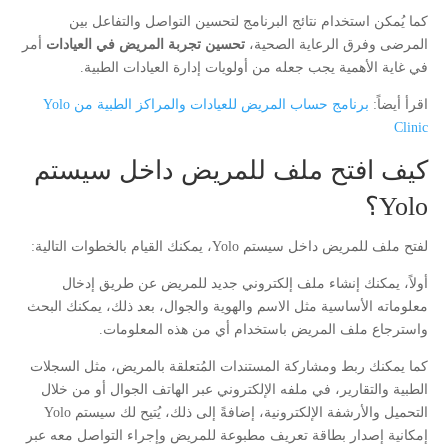
كما يُمكن استخدام نتائج البرنامج لتحسين التواصل والتفاعل بين
المرضى وفرق الرعاية الصحية،
تحسين تجربة المريض في العيادات
أمر
في غاية الأهمية يجب جعله من أولويات إدارة العيادات الطبية.
اقرأ أيضاً:
برنامج حساب المريض للعيادات والمراكز الطبية من Yolo
Clinic
كيف افتح ملف للمريض داخل سيستم
Yolo؟
لفتح ملف للمريض داخل سيستم Yolo، يمكنك القيام بالخطوات التالية:
أولاً، يمكنك إنشاء ملف إلكتروني جديد للمريض عن طريق إدخال
معلوماته الأساسية مثل الاسم والهوية والجوال، بعد ذلك، يمكنك البحث
واسترجاع ملف المريض باستخدام أي من هذه المعلومات.
كما يمكنك ربط ومشاركة المستندات المُتعلقة بالمريض، مثل السجلات
الطبية والتقارير، في ملفه الإلكتروني عبر الهاتف الجوال أو من خلال
التحميل والأرشفة الإلكترونية، إضافةً إلى ذلك، يُتيح لك سيستم Yolo
إمكانية إصدار بطاقة تعريف مطبوعة للمريض وإجراء التواصل معه عبر