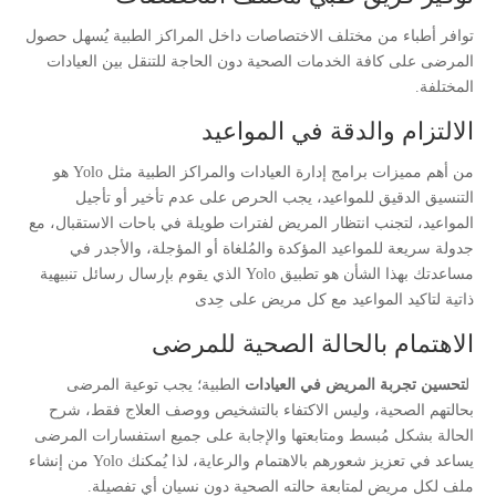
توافر أطباء من مختلف الاختصاصات داخل المراكز الطبية يُسهل حصول
المرضى على كافة الخدمات الصحية دون الحاجة للتنقل بين العيادات
المختلفة.
الالتزام والدقة في المواعيد
من أهم مميزات برامج إدارة العيادات والمراكز الطبية مثل Yolo هو
التنسيق الدقيق للمواعيد، يجب الحرص على عدم تأخير أو تأجيل
المواعيد، لتجنب انتظار المريض لفترات طويلة في باحات الاستقبال، مع
جدولة سريعة للمواعيد المؤكدة والمُلغاة أو المؤجلة، والأجدر في
مساعدتك بهذا الشأن هو تطبيق Yolo الذي يقوم بإرسال رسائل تنبيهية
ذاتية لتاكيد المواعيد مع كل مريض على حِدى
الاهتمام بالحالة الصحية للمرضى
ل
تحسين تجربة المريض في العيادات
الطبية؛ يجب توعية المرضى
بحالتهم الصحية، وليس الاكتفاء بالتشخيص ووصف العلاج فقط، شرح
الحالة بشكل مُبسط ومتابعتها والإجابة على جميع استفسارات المرضى
يساعد في تعزيز شعورهم بالاهتمام والرعاية، لذا يُمكنك Yolo من إنشاء
ملف لكل مريض لمتابعة حالته الصحية دون نسيان أي تفصيلة.