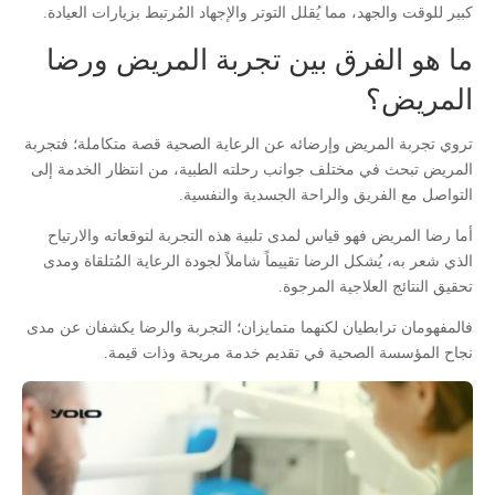
كبير للوقت والجهد، مما يُقلل التوتر والإجهاد المُرتبط بزيارات العيادة.
ما هو الفرق بين تجربة المريض ورضا
المريض؟
تروي تجربة المريض وإرضائه عن الرعاية الصحية قصة متكاملة؛ فتجربة
المريض تبحث في مختلف جوانب رحلته الطبية، من انتظار الخدمة إلى
التواصل مع الفريق والراحة الجسدية والنفسية.
أما رضا المريض فهو قياس لمدى تلبية هذه التجربة لتوقعاته والارتياح
الذي شعر به، يُشكل الرضا تقييماً شاملاً لجودة الرعاية المُتلقاة ومدى
تحقيق النتائج العلاجية المرجوة.
فالمفهومان ترابطيان لكنهما متمايزان؛ التجربة والرضا يكشفان عن مدى
نجاح المؤسسة الصحية في تقديم خدمة مريحة وذات قيمة.