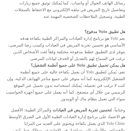
رسائل الهاتف الجوال أو واتساب، كما يُمكنك توثيق جميع زيارات
وتفاصيل تاريخ المريض في ملفه الإلكتروني مع الاحتفاظ بالسجلات
الطبية، وتسجيل الملاحظات الشخصية المهمة عنه.
هل تطبيق Yolo مدفوع؟
نعم Yolo هو برنامج إدارة العيادات والمراكز الطبية بكفاءة هدفه
الأساسي هو تحسين تجربة المريض في العيادات وكسب رضا المرضى،
يتوفر لدى التطبيق خطط مدفوعة مختلفة وفقاً لعدد الأشخاص الذين
ترغب في السماح لهم بالتعديل أو الحذف لبيانات المرضى.
هل يمكن تحميل تطبيق Yolo على جميع أنظمة التشغيل؟
نعم، يُمكن لتطبيق Yolo أن يعمل بكفاءة عالية على جميع أنظمة
التشغيل الإلكترونية كما أنه متوفر على جميع متاجر الهواتف الذكية، وإن
كنت لا ترغب في تحميله، يُمكنك استخدامه بدون تحميل عبر الموقع
الرسمي من خلال أي متصفح، كما أنه يعمل على جميع أجهزة الحواسيب
سواء التي تعمل بنظام ماك أو الويندوز.
وختاماً، ل
تحسين تجربة المريض في العيادات
والمراكز الطبية؛ الأفضل
هو الاعتماد على برنامج إدارة العيادات الطبية الأول في الشرق الأوسط
Yolo Clinic الذي يعمل بكفاءة ويحتوي على العديد من المزايا
والخصائص والأدوات التي تساعدك في الإجابة عن سؤالك حول كيف