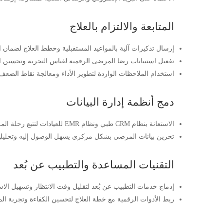
المتابعة والالتزام بالعلاج
إرسال تذكيرات آلية بالمواعيد المستقبلية وخطط العلاج لضمان ا
تفعيل استبيانات رضا المرضى الرقمية لقياس التجربة وتحسين 
استخدام الملاحظات الواردة لتطوير الأداء ومعالجة نقاط الضعف
دمج أنظمة إدارة البيانات
الاستعانة بنظام CRM طبي ونظام EMR للعيادات لتتبع رحلة المريض منذ الحجز وحتى ما بعد العلاج.
تخزين بيانات المرضى بشكل مركزي يسهل الوصول إليه وتحليلها 
التقنيات المساعدة والتطبيب عن بُعد
إدماج خدمات التطبيب عن بُعد لتقليل وقت الانتظار وتسهيل الا
ربط الأدوات الرقمية مع خطة العلاج لتحسين الكفاءة وتجربة ال