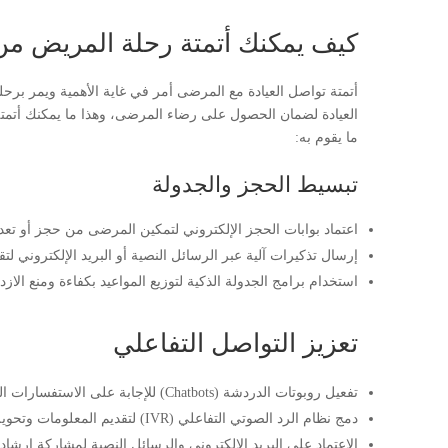
كيف يمكنك أتمتة رحلة المريض من 
أتمتة تواصل العيادة مع المرضى أمر في غاية الأهمية ويمر ب
ما يقوم به:
تبسيط الحجز والجدولة
اعتماد بوابات الحجز الإلكتروني لتمكين المرضى من حجز أو تعديل
إرسال تذكيرات آلية عبر الرسائل النصية أو البريد الإلكتروني ل
استخدام برامج الجدولة الذكية لتوزيع المواعيد بكفاءة ومنع الازد
تعزيز التواصل التفاعلي
تفعيل روبوتات الدردشة (Chatbots) للإجابة على الاستفسارات الشائعة وتوجيه المرضى.
دمج نظام الرد الصوتي التفاعلي (IVR) لتقديم المعلومات وتحويل المكالمات المعقدة للفريق المختص.
الاعتماد على البريد الإلكتروني والرسائل النصية لمشاركة إرشادا