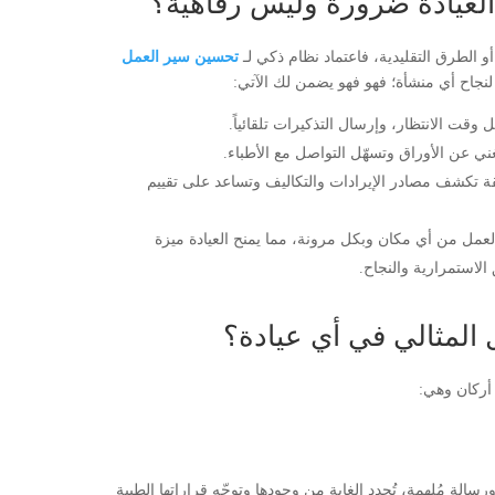
العيادة ضرورة وليس رفاهية؟
أو الطرق التقليدية، فاعتماد نظام ذكي لـ
تحسين
سير العمل
 لنجاح أي منشأة؛ فهو فهو يضمن لك الآتي:
وقت الانتظار، وإرسال التذكيرات تلقائياً.
ني عن الأوراق وتسهّل التواصل مع الأطباء.
قيقة تكشف مصادر الإيرادات والتكاليف وتساعد على تقييم
عمل من أي مكان وبكل مرونة، مما يمنح العيادة ميزة
لاستمرارية والنجاح.
 المثالي في أي عيادة؟
أركان وهي:
الة مُلهمة، تُحدد الغاية من وجودها وتوجّه قراراتها الطبية