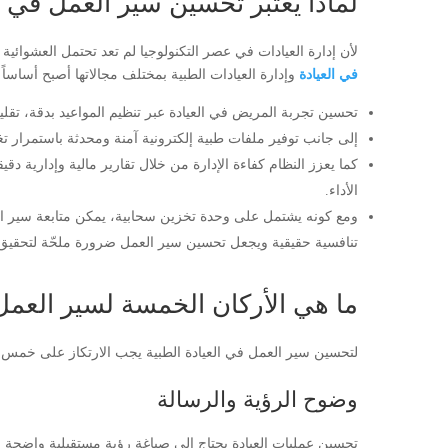
لماذا يعتبر تحسين سير العمل في 
لأن إدارة العيادات في عصر التكنولوجيا لم تعد تحتمل العشوائية 
في العيادة
وإدارة العيادات الطبية بمختلف مجالاتها أصبح أساساً
تحسين تجربة المريض في العيادة عبر تنظيم المواعيد بدقة، تقليل 
إلى جانب توفير ملفات طبية إلكترونية آمنة ومحدثة باستمرار تغ
كما يعزز النظام كفاءة الإدارة من خلال تقارير مالية وإدارية د
الأداء.
ومع كونه يشتمل على وحدة تخزين سحابية، يمكن متابعة سير ال
تنافسية حقيقية ويجعل تحسين سير العمل ضرورة ملحّة لتحقيق ا
ما هي الأركان الخمسة لسير العمل
لتحسين سير العمل في العيادة الطبية يجب الارتكاز على خمس 
وضوح الرؤية والرسالة
تحسين عمليات العيادة يحتاج إلى صياغة رؤية مستقبلية واضحة ورس