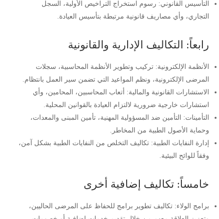
التأسيس القانوني: رسوم استخراج التراخيص الأولية، السجل
التجاري، وأي مصاريف قانونية مرتبطة بتأسيس العيادة.
رابعاً: التكاليف الإدارية والقانونية
الأنظمة الإلكترونية: تركيب وتطوير الأنظمة المحاسبية، سجلات
المرضى الإلكترونية، ونظم المواعيد التي تضمن سير العمل بانتظام.
الاستشارات القانونية والمالية: أتعاب المحاسبين، المحامين، وأي
استشارات خارجية ضرورية لالتزام العيادة بالقوانين المحلية.
التأمينات: التأمين ضد المسؤولية المهنية، تأمين المبنى والمعدات،
وحماية الأصول الطبية من المخاطر.
إدارة النفايات الطبية: تكاليف التخلص من النفايات الطبية بشكل آمن،
وفقاً للوائح البيئية.
خامساً: تكاليف إضافية أخرى
برامج الولاء: تكاليف تطوير برامج للحفاظ على المرضى الحاليين،
وتعزيز العلاقة معهم من خلال تقديم خدمات إضافية أو خصومات.