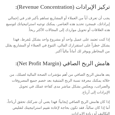
تركيز الإيرادات (Revenue Concentration):
يجب أن تعرف أياً من العملاء أو المشاريع تساهم بأكبر قدر في إجمالي
إيراداتك، فبمجرد تحديد هذه العناصر، يمكنك توجيه استراتيجياتك لتوسيع
هذه العلاقات أو تحويل مواردك إلى المجالات الأكثر ربحاً.
إذا كنت تعتمد على عميل واحد أو مشروع واحد بشكل مُفرط، فهذا
يشكل خطراً على استقرارك المالي، التنوع في العملاء أو المشاريع يقلل
من المخاطر ويوفر لك أماناً مالياً أكبر.
هامش الربح الصافي (Net Profit Margin):
يعد هامش الربح الصافي من أهم مؤشرات الصحة المالية لعملك، من
خلاله يمكنك معرفة نسبة الربح المتبقية بعد خصم جميع المصروفات
والضرائب، ويعكس بشكل مباشر مدى كفاءة عملك في تحويل
الإيرادات إلى أرباح.
إذا كان هامش الربح الصافي إيجابياً؛ فهذا يعني أن شركتك تحقق أرباحاً،
أما إذا كان سالباً، فقد تكون بحاجة لإعادة تقييم استراتيجيتك لتقليص
التكاليف أو زيادة الإيرادات.