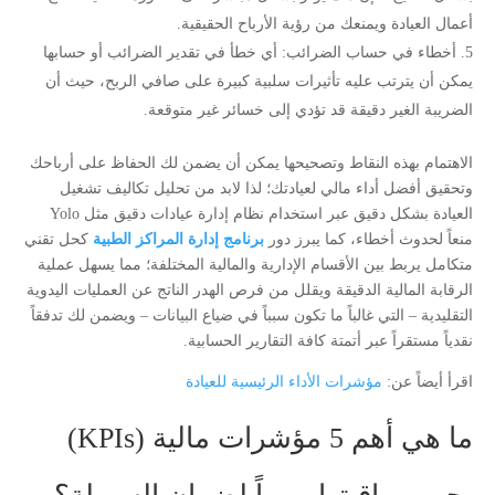
أعمال العيادة ويمنعك من رؤية الأرباح الحقيقية.
أخطاء في حساب الضرائب: أي خطأ في تقدير الضرائب أو حسابها
يمكن أن يترتب عليه تأثيرات سلبية كبيرة على صافي الربح، حيث أن
الضريبة الغير دقيقة قد تؤدي إلى خسائر غير متوقعة.
الاهتمام بهذه النقاط وتصحيحها يمكن أن يضمن لك الحفاظ على أرباحك
وتحقيق أفضل أداء مالي لعيادتك؛ لذا لابد من تحليل تكاليف تشغيل
العيادة بشكل دقيق عبر استخدام نظام إدارة عيادات دقيق مثل Yolo
منعاً لحدوث أخطاء، كما يبرز دور
برنامج إدارة المراكز الطبية
كحل تقني
متكامل يربط بين الأقسام الإدارية والمالية المختلفة؛ مما يسهل عملية
الرقابة المالية الدقيقة ويقلل من فرص الهدر الناتج عن العمليات اليدوية
التقليدية – التي غالباً ما تكون سبباً في ضياع البيانات – ويضمن لك تدفقاً
نقدياً مستقراً عبر أتمتة كافة التقارير الحسابية.
اقرأ أيضاً عن:
مؤشرات الأداء الرئيسية للعيادة
ما هي أهم 5 مؤشرات مالية (KPIs)