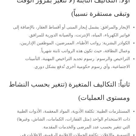
أولاً: التكاليف الثابتة (لا تتغير بمرور الوقت
وتبقى مستقرة نسبياً)
الإيجار والمرافق: يشمل إيجار المبنى أو أقساط العقار، بالإضافة إلى
فواتير الكهرباء، المياه، الإنترنت، والصيانة الدورية للمرافق.
الكوادر البشرية: رواتب الأطباء، الممرضين، الموظفين الإداريين،
وعمال النظافة، حيث تكون هذه الرواتب ثابتة شهرياً.
التراخيص والرسوم: رسوم تجديد التراخيص المهنية، التأمينات
الاجتماعية، وأي رسوم حكومية أخرى تُدفع بشكل دوري.
ثانياً: التكاليف المتغيرة (تتغير بحسب النشاط
ومستوى العمليات)
المستلزمات الطبية: تكلفة الأدوية، المواد المعقمة، الأدوات الطبية
ذات الاستخدام الواحد (مثل القفازات، الكمامات، الشاش، وغيرها)
التي تتغير بحسب عدد المرضى والخدمات المقدمة.
التسويق والإعلان: تكلفة الحملات الإعلانية الرقمية، الإعلانات في