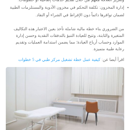
إدارة المخزون: تكلفة التحكم في مخزون الأدوية والمستلزمات الطبية
لضمان توافرها دائماً دون الإفراط في الشراء أو النفاد.
من الضروري بناء خطة مالية شاملة تأخذ بعين الاعتبار هذه التكاليف
المتغيرة والثابتة، وتتيح للعيادة التنبؤ بالتدفقات النقدية وحسن إدارة
الموارد وحساب أرباح العيادة؛ مما يضمن استدامة العمليات وتقديم
رعاية طبية متميزة.
اقرأ أيضا عن:
كيفية عمل خطة تشغيل مركز طبي في 5 خطوات