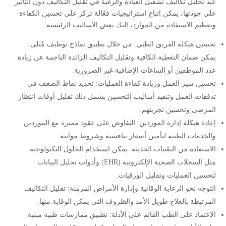
عند تحليل تكاليف تشغيل العيادة والرغبة في تقليل التكاليف دون التأثير
على جودتها، يمكن اتباع استراتيجيات فعّالة تركز على تحسين الكفاءة
وتعظيم الاستفادة من الموارد، إليك بعض الأساليب الرئيسية:
تحسين هيكلة الفريق الطبي: من خلال تطبيق نماذج توظيف مُثلى،
يمكن ضمان التغطية الكافية وتقليل التكاليف الزائدة الناجمة عن زيادة
عدد الموظفين أو الساعات الإضافية غير الضرورية.
تحسين سير العمل وزيادة كفاءة العمليات: تحديد نقاط الضعف في
تدفقات العمل وتنفيذ أساليب التحسين يشمل ذلك تقليل أوقات انتظار
المرضى وتحسين تجربتهم.
إعادة هيكلة إدارة الموردين: التفاوض على عقود مميزة مع الموردين
والخدمات الطبية لتأمين أسعار تنافسية وشروط مواتية.
الاستفادة من التقنيات الحديثة: يمكن استخدام الحلول التكنولوجية
مثل السجلات الصحية الإلكترونية (EHR) وأدوات تحليل البيانات
لتحسين العمليات وتقليل الورقيات.
التوجه نحو الرعاية الوقائية وإدارة الأمراض المزمنة: تقليل التكاليف
المرتبطة بالعلاج طويل الأمد والظروف التي يمكن الوقاية منها.
الاعتماد على الطب القائم على الأدلة: تطبيق ممارسات طبية مبنية