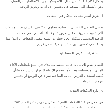
بشكل أكثر فاعلية، من خلال ذلك، يمكن توجيه الاستثمارات والموارد
نحو الأنشطة التي تساهم في تحسين الإيرادات وتعزيز الربحية.
تعزيز استراتيجيات التحكم في النفقات:
بفضل التحليل التفصيلي للنفقات، يساهم Yolo في الكشف عن المجالات
التي تشهد مصروفات غير ضرورية أو قابلة للتقليص، من خلال هذا
الرصد المستمر، يمكنك اتخاذ خطوات عملية لتقليل النفقات الزائدة؛ مما
يساعد في تحسين الهوامش الربحية بشكل فوري.
استشراف الفرص المستقبلية:
النظام يقدم لك بيانات قابلة للتنفيذ تساعدك في التنبؤ باتجاهات الأداء
المالي المستقبلية، هذا الأمر يسمح لك باتخاذ قرارات سريعة بشأن
كيفية استغلال الفرص المالية المتاحة، سواء في التوسع أو تحسين
عروض الخدمات.
إدارة التدفقات النقدية:
من خلال مراقبة التدفقات النقدية بشكل يومي، يمكن لنظام Yolo
مساعدتك في تفادي أي مشكلات محتملة تتعلق بالسيولة؛ مما يمنحك