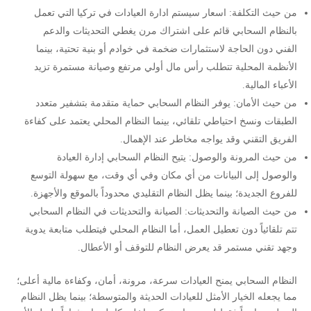
من حيث التكلفة: اسعار سيستم ادارة العيادات في تركيا التي تعمل
بالنظام السحابي قائم على اشتراك مرن يغطي التحديثات والدعم
الفني دون الحاجة لاستثمارات ضخمة في خوادم أو بنية تحتية، بينما
الأنظمة المحلية تتطلب رأس مال أولي مرتفع وصيانة مستمرة تزيد
الأعباء المالية.
من حيث الأمان: يوفر النظام السحابي حماية متقدمة بتشفير متعدد
الطبقات ونسخ احتياطي تلقائي، بينما النظام المحلي يعتمد على كفاءة
الفريق التقني وقد يواجه مخاطر عند الإهمال.
من حيث المرونة والوصول: يتيح النظام السحابي إدارة العيادة
والوصول إلى البيانات من أي مكان وفي أي وقت، مع سهولة التوسع
للفروع الجديدة؛ بينما يظل النظام التقليدي محدوداً بالموقع والأجهزة.
من حيث الصيانة والتحديثات: الصيانة والتحديثات في النظام السحابي
تتم تلقائياً دون تعطيل العمل، أما النظام المحلي فيتطلب متابعة يدوية
وجهد تقني مستمر قد يعرض النظام للتوقف أو الأعطال.
النظام السحابي يمنح العيادات سرعة، مرونة، أمان، وكفاءة مالية أعلى؛
مما يجعله الخيار الأمثل للعيادات الحديثة والمتوسطة؛ بينما يظل النظام