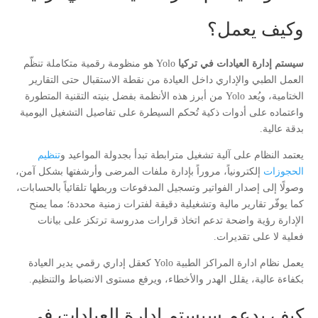
وكيف يعمل؟
سيستم إدارة العيادات في تركيا
Yolo هو منظومة رقمية متكاملة تنظّم
العمل الطبي والإداري داخل العيادة من نقطة الاستقبال حتى التقارير
الختامية، ويُعد Yolo من أبرز هذه الأنظمة بفضل بنيته التقنية المتطورة
واعتماده على أدوات ذكية تُحكم السيطرة على تفاصيل التشغيل اليومية
بدقة عالية.
يعتمد النظام على آلية تشغيل مترابطة تبدأ بجدولة المواعيد و
تنظيم
الحجوزات
إلكترونياً، مروراً بإدارة ملفات المرضى وأرشفتها بشكل آمن،
وصولًا إلى إصدار الفواتير وتسجيل المدفوعات وربطها تلقائياً بالحسابات،
كما يوفّر تقارير مالية وتشغيلية دقيقة لفترات زمنية محددة؛ مما يمنح
الإدارة رؤية واضحة تدعم اتخاذ قرارات مدروسة ترتكز على بيانات
فعلية لا على تقديرات.
يعمل نظام ادارة المراكز الطبية Yolo كعقل إداري رقمي يدير العيادة
بكفاءة عالية، يقلل الهدر والأخطاء، ويرفع مستوى الانضباط والتنظيم.
كيف يدعم سيستم ادارة العيادات في