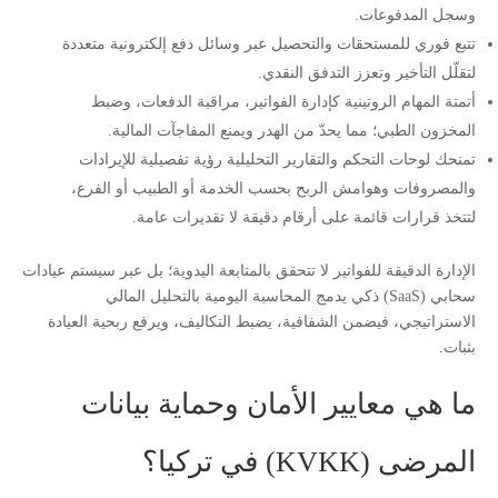
وسجل المدفوعات.
تتبع فوري للمستحقات والتحصيل عبر وسائل دفع إلكترونية متعددة
لتقلّل التأخير وتعزز التدفق النقدي.
أتمتة المهام الروتينية كإدارة الفواتير، مراقبة الدفعات، وضبط
المخزون الطبي؛ مما يحدّ من الهدر ويمنع المفاجآت المالية.
تمنحك لوحات التحكم والتقارير التحليلية رؤية تفصيلية للإيرادات
والمصروفات وهوامش الربح بحسب الخدمة أو الطبيب أو الفرع،
لتتخذ قرارات قائمة على أرقام دقيقة لا تقديرات عامة.
الإدارة الدقيقة للفواتير لا تتحقق بالمتابعة اليدوية؛ بل عبر سيستم عيادات
سحابي (SaaS) ذكي يدمج المحاسبة اليومية بالتحليل المالي
الاستراتيجي، فيضمن الشفافية، يضبط التكاليف، ويرفع ربحية العيادة
بثبات.
ما هي معايير الأمان وحماية بيانات
المرضى (KVKK) في تركيا؟