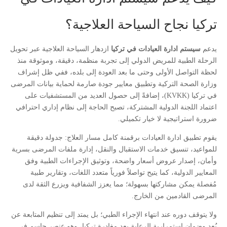
تركيا نجاح السياحة العلاجية؟
يدعم
سيستم ادارة العيادات في تركيا
ازدهار السياحة العلاجية عبر تحويل
الرحلة الطبية للمريض الدولي إلى تجربة منظمة، دقيقة، وموثوقة منذ
لحظة التواصل الأولى وحتى ما بعد العودة إلى بلده، ففي ظل إشراف
وزارة الصحة التركية وتطبيق معايير جودة صارمة لحماية بيانات المرضى
في تركيا (KVKK)، إضافةً إلى حصول العديد من المستشفيات على
اعتماد اللجنة الدولية المشتركة، تصبح الحاجة إلى نظام إداري احترافي
ضرورة استراتيجية لا خيار تكميلي.
يقوم تطبيق ادارة العيادات برقمنة كامل مسار العلاج: جدولة دقيقة
للمواعيد، تنسيق خدمات الاستقبال والنقل، إدارة ملفات المرضى بسرية
وأمان، إصدار عروض أسعار واضحة، وتوثيق الإجراءات الطبية وفق
المعايير الدولية، كما يتيح تواصلاً فورياً متعدد اللغات، وتقارير طبية
مُفصلة يمكن مشاركتها بسهولة؛ مما يعزز الشفافية ويزرع الثقة لدى
المرضى القادمين من الخارج.
ولا يتوقف دوره عند انتهاء الإجراء الطبي؛ بل يمتد إلى تنظيم المتابعة عن
بُعد وضمان استمرارية الرعاية بعد مغادرة تركيا، وهو عنصر حاسم في