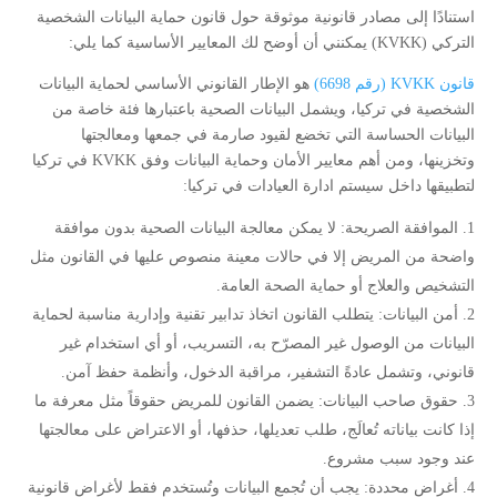
استنادًا إلى مصادر قانونية موثوقة حول قانون حماية البيانات الشخصية
التركي (KVKK) يمكنني أن أوضح لك المعايير الأساسية كما يلي:
قانون KVKK (رقم 6698)
هو الإطار القانوني الأساسي لحماية البيانات
الشخصية في تركيا، ويشمل البيانات الصحية باعتبارها فئة خاصة من
البيانات الحساسة التي تخضع لقيود صارمة في جمعها ومعالجتها
وتخزينها، ومن أهم معايير الأمان وحماية البيانات وفق KVKK في تركيا
لتطبيقها داخل سيستم ادارة العيادات في تركيا:
الموافقة الصريحة: لا يمكن معالجة البيانات الصحية بدون موافقة
واضحة من المريض إلا في حالات معينة منصوص عليها في القانون مثل
التشخيص والعلاج أو حماية الصحة العامة.
أمن البيانات: يتطلب القانون اتخاذ تدابير تقنية وإدارية مناسبة لحماية
البيانات من الوصول غير المصرّح به، التسريب، أو أي استخدام غير
قانوني، وتشمل عادةً التشفير، مراقبة الدخول، وأنظمة حفظ آمن.
حقوق صاحب البيانات: يضمن القانون للمريض حقوقاً مثل معرفة ما
إذا كانت بياناته تُعالَج، طلب تعديلها، حذفها، أو الاعتراض على معالجتها
عند وجود سبب مشروع.
أغراض محددة: يجب أن تُجمع البيانات وتُستخدم فقط لأغراض قانونية