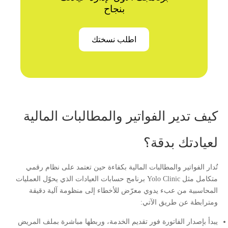
بنجاح
اطلب نسختك
كيف تدير الفواتير والمطالبات المالية
لعيادتك بدقة؟
تُدار الفواتير والمطالبات المالية بكفاءة حين تعتمد على نظام رقمي
متكامل مثل Yolo Clinic برنامج حسابات العيادات الذي يحوّل العمليات
المحاسبية من عبء يدوي معرّض للأخطاء إلى منظومة آلية دقيقة
ومترابطة عن طريق الآتي:
يبدأ بإصدار الفاتورة فور تقديم الخدمة، وربطها مباشرة بملف المريض