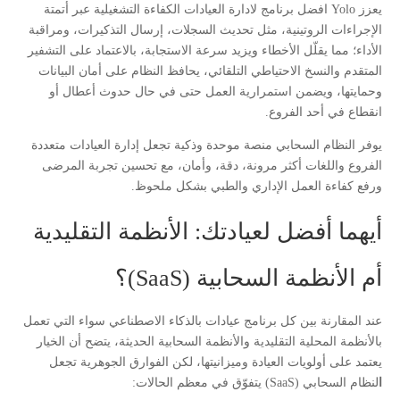
يعزز Yolo افضل برنامج لادارة العيادات الكفاءة التشغيلية عبر أتمتة
الإجراءات الروتينية، مثل تحديث السجلات، إرسال التذكيرات، ومراقبة
الأداء؛ مما يقلّل الأخطاء ويزيد سرعة الاستجابة، بالاعتماد على التشفير
المتقدم والنسخ الاحتياطي التلقائي، يحافظ النظام على أمان البيانات
وحمايتها، ويضمن استمرارية العمل حتى في حال حدوث أعطال أو
انقطاع في أحد الفروع.
يوفر النظام السحابي منصة موحدة وذكية تجعل إدارة العيادات متعددة
الفروع واللغات أكثر مرونة، دقة، وأمان، مع تحسين تجربة المرضى
ورفع كفاءة العمل الإداري والطبي بشكل ملحوظ.
أيهما أفضل لعيادتك: الأنظمة التقليدية
أم الأنظمة السحابية (SaaS)؟
عند المقارنة بين كل برنامج عيادات بالذكاء الاصطناعي سواء التي تعمل
بالأنظمة المحلية التقليدية والأنظمة السحابية الحديثة، يتضح أن الخيار
يعتمد على أولويات العيادة وميزانيتها، لكن الفوارق الجوهرية تجعل
ا
لنظام السحابي (SaaS) يتفوّق في معظم الحالات: