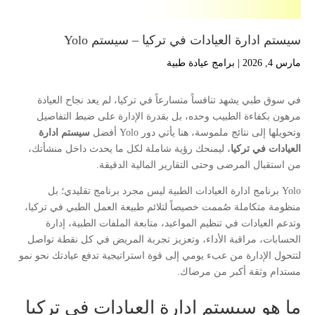
سيستم ادارة العيادات في تركيا – سيستم Yolo
مارس 4, 2026
|
برامج عيادة طبية
في سوق طبي يشهد تنافساً متسارعاً في تركيا، لم يعد نجاح العيادة
مرهون بكفاءة الطبيب وحده، بل بقدرة الإدارة على ضبط التفاصيل
وتحويلها إلى نتائج ملموسة، هنا يأتي دور Yolo أفضل
سيستم ادارة
العيادات في تركيا
، ليمنحك رؤية شاملة لكل ما يحدث داخل منشأتك،
من استقبال المرضى وحتى التقارير المالية الدقيقة.
Yolo برنامج ادارة العيادات الطبية ليس مجرد برنامج تقليدي؛ بل
منظومة متكاملة صُممت خصيصاً لتلائم طبيعة العمل الطبي في تركيا،
وتدعم العيادات في تنظيم المواعيد، متابعة الملفات الطبية، إدارة
الحسابات، مراقبة الأداء، وتعزيز تجربة المريض في كل نقطة تواصل
لتتحول الإدارة من عبء يومي إلى قوة استراتيجية تدفع عيادتك نحو نمو
مستدام وثقة أكبر من مرضاك.
ما هو سيستم ادارة العيادات في تركيا