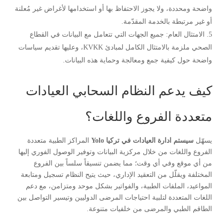
واضحة ومحددة، ولا يجوز الاحتفاظ بها أو استخدامها لأغراض غير مُعلنة
أو غير مرتبطة بالخدمة المقدّمة.
الامتثال العام: جميع الجهات التي تتعامل مع البيانات في القطاع
الصحي ملزمة بالامتثال الكامل لمبادئ KVKK، وعليها تقديم سياسات
واضحة حول كيفية جمع ومعالجة وحماية هذه البيانات.
كيف يدعم النظام السحابي العيادات
متعددة الفروع واللغات؟
يسهّل
سيستم ادارة العيادات في تركيا Yolo
المراكز الطبية متعددة
الفروع واللغات من خلال مركزية البيانات وتوفير الوصول الفوري إليها
من أي موقع وفي أي وقت؛ مما يضمن تنسيقاً سلساً بين الفروع
المختلفة ويقلّل من التعقيد الإداري، حيث يتيح النظام تسجيل ومتابعة
المواعيد، الملفات الطبية، والفواتير بشكل موحد ومتزامن، مع دعم
اللغات المتعددة لتلبية احتياجات المرضى الدوليين وتيسير التواصل بين
الطاقم الطبي والمرضى من خلفيات متنوعة.