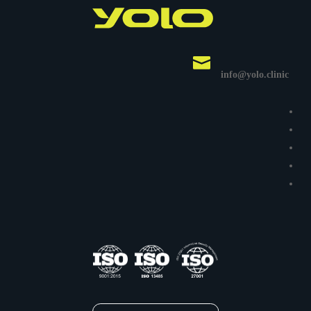

info@yolo.clinic