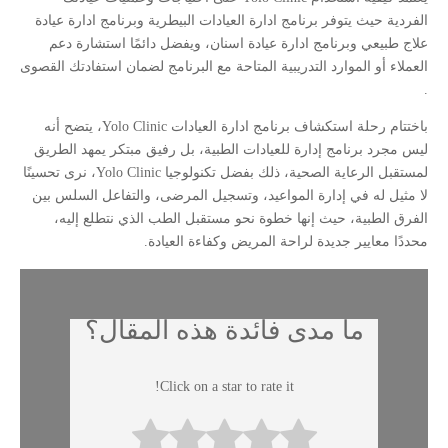
الفردية حيث يتوفر برنامج ادارة العيادات البيطرية وبرنامج ادارة عيادة
علاج طبيعي وبرنامج ادارة عيادة اسنان، ويفضل دائمًا استشارة دعم
العملاء أو الموارد التدريبية المتاحة مع البرنامج لضمان استفادتك القصوى
.
باختتام رحلة استكشاف برنامج ادارة العيادات Yolo Clinic، يتضح أنه
ليس مجرد برنامج إدارة للعيادات الطبية، بل رفيق مبتكر يمهد الطريق
لمستقبل الرعاية الصحية، ذلك بفضل تكنولوجيا Yolo Clinic، نرى تحسينًا
لا مثيل له في إدارة المواعيد، وتسجيل المرضى، والتفاعل السلس بين
الفرق الطبية، حيث إنها خطوة نحو مستقبل الطب الذي نتطلع إليه،
محددًا معايير جديدة لراحة المريض وكفاءة العيادة.
ما مدى فائدة هذه المقال؟
Click on a star to rate it!