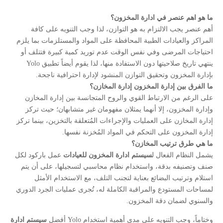
ما هو اهم عنصر في ادارة المخزون؟
أهم عنصر يجب الالتزام به هو التوازن، لذا وجب التنويه على كافة
المراكز والعيادات الطبية المحافظة على المواد والمستلزمات بما يلزم
احتياجات المرضى وفي نفس الوقت عدم توريد كمية كبيرة فتتلف أو
ينتهي تاريخ صلاحيتها دون الاستفادة منها، لذا يقوم أيضاً تطبيق Yolo
بإدارة المخزون وتحقيق التوازن المنشود لإدارة احترافية ناجحة.
ما الفرق بين إدارة المخزون إدارة المخازن؟
على الرغم من الارتباط القوي والروح المتجانسة بين إدارة المخازن
وإدارة المخزون، إلا أنهما يمثلان مفهومان غير متشابهان؛ حيث تركز
إدارة المخازن على العمليات والإجراءات المُتعلقة بالتخزين، بينما تركز
إدارة المخزون على التحكم في المواد المُخزنة نفسها.
ما هي طرق ترتيب المخازن؟
يشمل النظام الفعال ل
سيستم ادارة المخزون للعيادات
عمل باركود لكل
صنف وتصنيفه بدقة، واستخدام نظام محاسبي لتسجيلها، على أن يتم
استلام وترتيب البضائع بعناية لتجنب التلف، مع الاستخدام الأمثل
لمساحات المستودع والمراقبة الكاملة له، تُجرى عمليات الجرد الدوري
والسنوي لضمان دقة المخزون.
وختاماً، وجب التنويه على مدى أهمية استخدام Yolo أفضل
سيستم ادارة