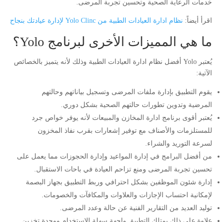
خدمات الرعاية الصحية وتحسين تجربة المرضى.
اقرأ أيضاً:
نظام ادارة العيادات الطبية من Yolo Clinc لإدارة عيادتك بنجاح
ما هي المميزات الأخرى لبرنامج Yolo؟
يُعتبر Yolo أفضل نظام ادارة العيادات الطبية وذلك لأنه يتميز بالخصائص
الآتية:
يقوم التطبيق بإدارة ملفات المرضى وتسجيل بياناتهم وحالتهم
المرضية وتدوين تطورات حالتهم الصحية بشكل دوري.
يُعتبر أقوى برنامج ادارة المخازن والمبيعات لأنه يوفر خواص جرد
للمستلزمات والأصناف مع توفير إشعارات بقرب نفاذ المخزون
لسرعة التوريد والشراء.
من أفضل البرامج في إدارة المواعيد وإدارة الحجوزات مما يعمل على
تحسين تجربة المرضى ومنع تزاحم العيادة في باحات الاستقبال.
إدارة شئون الموظفين بشكل احترافي وربط التطبيق بجهاز البصمة
لإمكانية احتساب الإجازات والعلاوات والمكافآت والخصومات.
توليد العديد من التقارير الفنية عن حالة وعدد المرضى.
علاوة على ذلك يمتلك التطبيق واجهة سهلة الاستخدام ووحدة تخزين