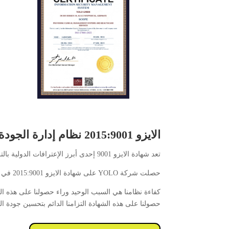
الايزو 2015:9001 نظام إدارة الجودة في YOLO
تعد شهادة الايزو 9001 إحدى أبرز الإعترافات الدولية بالتزام الشركات بتحسين أنظمتها وتحقيق رضا العملاء.
حصلت شركة YOLO على شهادة الايزو 2015:9001 في عام 2024 بعد أن أدرجت نظامها في إطار المعايير واللوائح الدولية الصارمة المتعلقة بالجودة.
كفاءة نظامنا هي السبب الوحيد وراء حصولنا على هذه الش
حصولنا على هذه الشهادة التزامنا الدائم بتحسين جودة ال