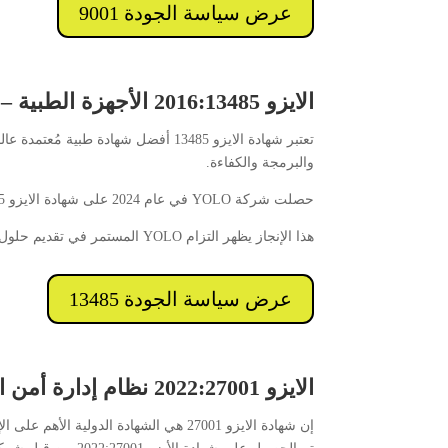
عرض سياسة الجودة 9001
الايزو 2016:13485 الأجهزة الطبية – إدارة الجودة في YOLO
تعتبر شهادة الايزو 13485 أفضل شهاد
والبرمجة والكفاءة.
حصلت شركة YOLO في عام 2024 على شهادة الايزو 2016:13485 وهكذا يصبح نظامنا متوافق تمامًا مع اللوائح والمعايير الدولية.
هذا الإنجاز يظهر التزام YOLO المستمر في تقديم حلول طبيّة متميزة ويؤكد على فهمنا العميق لاحتياجات كل الأطباء والعيادات في مختلف التخصصات وتوفير لهم جودة بمعايير عالمية.
عرض سياسة الجودة 13485
الايزو 2022:27001 نظام إدارة أمن المعلومات
إن شهادة الايزو 27001 هي الشهادة الدولية الأهم على الإطلاق فيما يتعلق بنظام إدارة أمن المعلومات.