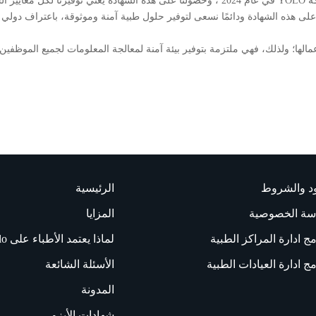
تم الحصول على شهادة الأيزو 2022:27001 من قِبل شركة YOLO في عام 2024 ، وحصولنا على هذه ا
على هذه الشهادة ودائمًا نسعى لتوفير حلول طبية آمنة وموثوقة، باعتراف دو
ود والشروط
الرئيسية
سة الخصوصية
المزايا
مج ادارة المراكز الطبية
لماذا يعتمد الأطباء على Yolo؟
مج ادارة العيادات الطبية
الأسئلة الشائعة
المدونة
شهادات الأيزو