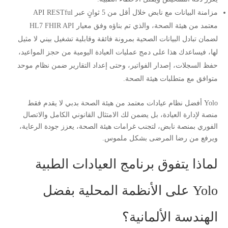
مزامنة البيانات مع نابض خلال أقل من 5 ثوانٍ عبر API RESTful
معتمد من هيئة الصحة، والذي تم بناؤه وفق معيار HL7 FHIR API
لضمان تبادل البيانات الصحية بمرونة فائقة وقابلية تشغيل بيني لا مثيل
لها، فيساعدك هذا على دمج عمليات العيادة اليومية من حجز المواعيد،
حفظ السجلات، إصدار الفواتير، وحتى إعداد التقارير ضمن نظام موحد
متوافق مع متطلبات هيئة الصحة.
Yolo أفضل نظام عيادات معتمد من هيئة الصحة بدبي لا يقدم فقط
منصة لإدارة العيادة، بل يضمن لك الامتثال القانوني الكامل والاتصال
الفوري بمنصة نابض، لتجنب غرامات هيئة الصحة، يعزز جودة الرعاية،
ويرفع من رضا المرضى بشكل ملموس.
لماذا يتفوق برنامج العيادات الطبية
Yolo على الأنظمة المحلية بفضل
الهندسة الألمانية؟