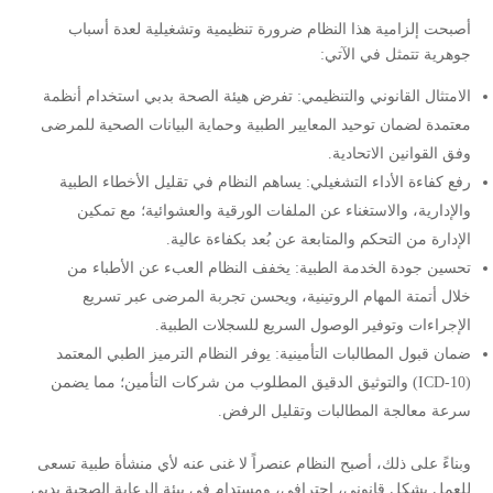
أصبحت إلزامية هذا النظام ضرورة تنظيمية وتشغيلية لعدة أسباب
جوهرية تتمثل في الآتي:
الامتثال القانوني والتنظيمي: تفرض هيئة الصحة بدبي استخدام أنظمة
معتمدة لضمان توحيد المعايير الطبية وحماية البيانات الصحية للمرضى
وفق القوانين الاتحادية.
رفع كفاءة الأداء التشغيلي: يساهم النظام في تقليل الأخطاء الطبية
والإدارية، والاستغناء عن الملفات الورقية والعشوائية؛ مع تمكين
الإدارة من التحكم والمتابعة عن بُعد بكفاءة عالية.
تحسين جودة الخدمة الطبية: يخفف النظام العبء عن الأطباء من
خلال أتمتة المهام الروتينية، ويحسن تجربة المرضى عبر تسريع
الإجراءات وتوفير الوصول السريع للسجلات الطبية.
ضمان قبول المطالبات التأمينية: يوفر النظام الترميز الطبي المعتمد
(ICD-10) والتوثيق الدقيق المطلوب من شركات التأمين؛ مما يضمن
سرعة معالجة المطالبات وتقليل الرفض.
وبناءً على ذلك، أصبح النظام عنصراً لا غنى عنه لأي منشأة طبية تسعى
للعمل بشكل قانوني، احترافي، ومستدام في بيئة الرعاية الصحية بدبي.