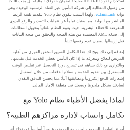
استخدام أكواد ICD-10 الصحيحة لضمان حقوقك المالية، بل يجب التأكد
من وصول المطالبة إلى شركة التأمين عبر القناة الرسمية الوحيدة وهي
بوابة
eClaimLink
، ولهذا السبب يتفوق نظام Yolo بتقديم تقنية الربط
المباشر مع البوابة؛ مما يغنيك تماماً عن عمليات التصدير والرفع اليدوي
المعرضة للأخطاء البشرية، حيث يقوم النظام تلقائياً بتحويل المطالبات
إلى صيغة XML المعتمدة من هيئة الصحة والتحقق من صحة البيانات
قبل إرسالها لضمان عدم رفضها تقنياً.
إضافة إلى ذلك يتيح لك هذا التكامل العميق التحقق الفوري من أهلية
المريض للعلاج ومعرفة ما إذا كان التأمين يغطي الخدمة قبل تقديمها،
وبالتوازي مع ذلك يساهم في تسريع دورة التحصيل عبر تقليص الوقت
المستغرق بين تقديم الخدمة واستلام الدفعات من خلال استقبال
إشعارات الدفع إلكترونياً ومطابقتها آلياً؛ مما يحسن التدفق النقدي
لعيادتك بشكل ملحوظ ويضعك في منطقة الأمان المالي.
لماذا يفضل الأطباء نظام Yolo مع
تكامل واتساب لإدارة مراكزهم الطبية؟
أصبح التواصل السريع والمرن مع المرضى عنصراً أساسياً في نجاح أي