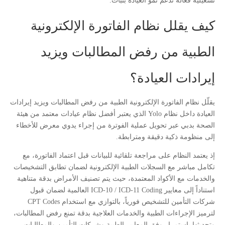
تشغيلية فعّالة تدعم نمو العيادة بثبات.
كيف يقلل نظام الفاتورة الإلكترونية
الطبية من رفض المطالبات ويزيد
إيرادات العيادة؟
يقلّل نظام الفاتورة الإلكترونية الطبية من رفض المطالبات ويزيد إيرادات
العيادة داخل نظام Yolo الذي يعتبر أفضل نظام عيادات معتمد من هيئة
الصحة بدبي عبر تحويل عملية الفوترة من إجراء يدوي معرض للأخطاء
إلى منظومة ذكية دقيقة ومترابطة.
إذ يعتمد النظام على مراجعة تلقائية للبيانات قبل اعتماد الفاتورة، مع
تكامل مباشر مع السجلات الطبية الإلكترونية لضمان تطابق التشخيصات
والخدمات مع الأكواد المعتمدة، حيث يتم تصنيف الأمراض بدقة متناهية
استناداً إلى معايير ICD-10 / ICD-11 Coding العالمية لضمان قبول
شركات التأمين للتشخيص فورياً، بالتوازي مع استخدام CPT Codes
لترميز الإجراءات الطبية والخدمات العلاجية بدقة تمنع رفض المطالبات،
وتحديثها باستمرار وفق المعايير الطبية وشركات التأمين والمطالبات