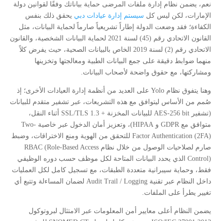
نعم، يضمن نظام إدارة ملفات المرضى حماية بياناتك وفقًا لقوانين دولة
الإمارات، لكن ليس كل
سيستم إدارة عيادات دبي
يحقق ذلك بنفس
الكفاءة؛ فقد وضعت الدولة إطاراً تشريعياً صارماً لحماية البيانات، مثل
القانون الاتحادي رقم (45) لسنة 2021 لحماية البيانات الشخصية، والقانون
الاتحادي رقم (2) لسنة 2019 الخاص بالبيانات الصحية، حيث يفرض كلاً
منهما ضوابط دقيقة على جمع البيانات الطبية ومعالجتها وتخزينها
ومشاركتها، مع حقوق واضحة لأصحاب البيانات.
وهنا يتفوق نظام Yolo على العديد من أنظمة إدارة العيادات الأخرى؛ إذ
صُمم من الأساس ليتوافق مع هذه التشريعات، عبر تشفير متقدم للبيانات
(تشفير AES-256 bit للبيانات المخزنة + SSL/TLS 1.3 أثناء النقل،
متوافق مع GDPR و HIPAA)، وتعزيز أمان الدخول عبر خاصية Two-
Factor Authentication (2FA) للتحقق من الهوية ومنع الاختراقات، وضبط
صارم لصلاحيات الوصول من خلال نظام RBAC (Role-Based Access
Control) الذي يحدد البيانات المتاحة لكل موظف حسب دوره الوظيفي
فقط، وحماية سيبرانية متعددة الطبقات، مع تسجيل كامل لكل العمليات
داخل النظام عبر تقنية Audit Trail / Logging لضمان المساءلة وتتبع أي
تغيير يطرأ على الملفات.
يضمن النظام أعلى معايير أمن المعلومات عبر الامتثال لبروتوكول