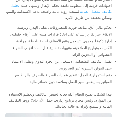
اجتهادات فردية إلى منظومة دقيقة تحكم الإنفاق وتسهل عليك
تحليل
تكاليف تشغيل العيادة
لتمنحك رؤية مالية واضحة تدعم الاستدامة والنمو،
ويمكن تحقيقه عن طريق الآتي:
تحكم مالي أدق: متابعة فورية للمصروفات، تقليل الهدر، وترشيد
الانفاق عبر تقارير تساعد على اتخاذ قرارات مبنية على أرقام حقيقية.
إدارة ذكية للمخزون: تسجيل وتتبع الأصناف لحظة بلحظة، مراقبة
الكميات وتواريخ الصلاحية، وتنبيهات تلقائية قبل النفاذ لتجنب الشراء
العشوائي أو التخزين الزائد.
تقليل التكاليف التشغيلية: الاستغناء عن الجرد اليدوي وتقليل الاعتماد
على الموارد البشرية غير الضرورية.
دعم استمرارية العمل: تنظيم عمليات الشراء والصرف والربط مع
الفواتير بما يضمن سير العمل بسلاسة دون خسائر مالية.
بهذا الشكل، يصبح النظام أداة فعالة لخفض التكاليف وتعظيم الاستفادة
من الموارد، وليس مجرد برنامج إداري، حمل الآن Yolo ووفر التكاليف
المالية واستمتع بإيرادات عالية لعيادتك.