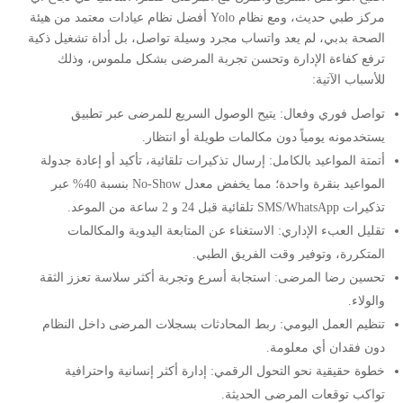
مركز طبي حديث، ومع نظام Yolo أفضل نظام عيادات معتمد من هيئة
الصحة بدبي، لم يعد واتساب مجرد وسيلة تواصل، بل أداة تشغيل ذكية
ترفع كفاءة الإدارة وتحسن تجربة المرضى بشكل ملموس، وذلك
للأسباب الآتية:
تواصل فوري وفعال: يتيح الوصول السريع للمرضى عبر تطبيق
يستخدمونه يومياً دون مكالمات طويلة أو انتظار.
أتمتة المواعيد بالكامل: إرسال تذكيرات تلقائية، تأكيد أو إعادة جدولة
المواعيد بنقرة واحدة؛ مما يخفض معدل No-Show بنسبة 40% عبر
تذكيرات SMS/WhatsApp تلقائية قبل 24 و 2 ساعة من الموعد.
تقليل العبء الإداري: الاستغناء عن المتابعة اليدوية والمكالمات
المتكررة، وتوفير وقت الفريق الطبي.
تحسين رضا المرضى: استجابة أسرع وتجربة أكثر سلاسة تعزز الثقة
والولاء.
تنظيم العمل اليومي: ربط المحادثات بسجلات المرضى داخل النظام
دون فقدان أي معلومة.
خطوة حقيقية نحو التحول الرقمي: إدارة أكثر إنسانية واحترافية
تواكب توقعات المرضى الحديثة.