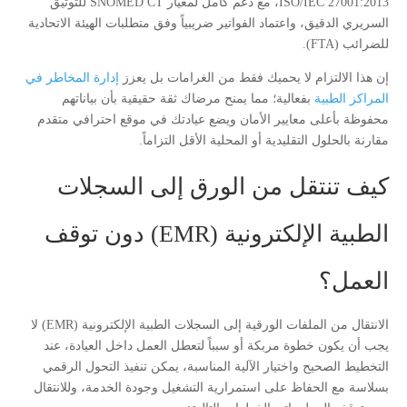
ISO/IEC 27001:2013، مع دعم كامل لمعيار SNOMED CT للتوثيق
السريري الدقيق، واعتماد الفواتير ضريبياً وفق متطلبات الهيئة الاتحادية
للضرائب (FTA).
إن هذا الالتزام لا يحميك فقط من الغرامات بل يعزز
إدارة المخاطر في
المراكز الطبية
بفعالية؛ مما يمنح مرضاك ثقة حقيقية بأن بياناتهم
محفوظة بأعلى معايير الأمان ويضع عيادتك في موقع احترافي متقدم
مقارنة بالحلول التقليدية أو المحلية الأقل التزاماً.
كيف تنتقل من الورق إلى السجلات
الطبية الإلكترونية (EMR) دون توقف
العمل؟
الانتقال من الملفات الورقية إلى السجلات الطبية الإلكترونية (EMR) لا
يجب أن يكون خطوة مربكة أو سبباً لتعطل العمل داخل العيادة، عند
التخطيط الصحيح واختيار الآلية المناسبة، يمكن تنفيذ التحول الرقمي
بسلاسة مع الحفاظ على استمرارية التشغيل وجودة الخدمة، وللانتقال