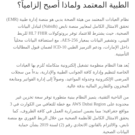
الطبية المعتمد ولماذا أصبح إلزامياً؟
نظام العيادات المعتمد من هيئة الصحة بدبي هو منصة إدارة طبية (EMR)
تحقق الامتثال الكامل لمعايير منصة نابض (Nabidh) لتبادل البيانات
الصحية، حيث يشترط للاعتماد توفر بروتوكولات HL7 FHIR للربط
البيني، وتشفير البيانات بمعيار AES-256، مع استضافة البيانات محلياً
داخل الإمارات، ودعم الترميز الطبي ICD-10 لضمان قبول المطالبات
التأمينية.
يُعد هذا النظام منظومة تشغيل إلكترونية متكاملة تُلزم بها العيادات
الخاصة لتنظيم وإدارة كافة الجوانب الطبية والإدارية، بدءاً من سجلات
المرضى الإلكترونية وجدولة المواعيد، وصولاً إلى إدارة الفواتير ومتابعة
المخزون والتقارير المالية بدقة عالية.
من الناحية التقنية، يتميز النظام ببنية متطورة توفر سعة تخزين غير
محدودة على AWS Dubai Region مع خطة للتعافي من الكوارث في 3
مواقع جغرافية؛ مما يضمن استمرارية العمل في كافة الظروف، كما
يحقق الامتثال الكامل للأنظمة الصحية من خلال الربط الفوري مع منصة
نابض، والالتزام بالقانون الاتحادي رقم (2) لسنة 2019 بشأن حماية
البيانات الصحية.