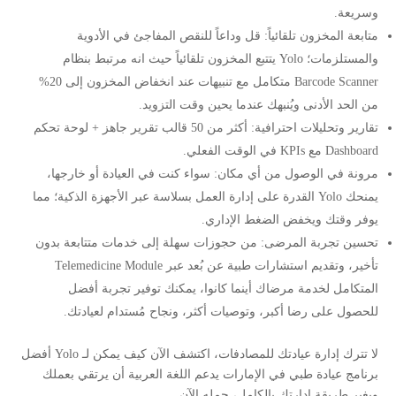
وسريعة.
متابعة المخزون تلقائياً: قل وداعاً للنقص المفاجئ في الأدوية
والمستلزمات؛ Yolo يتتبع المخزون تلقائياً حيث انه مرتبط بنظام
Barcode Scanner متكامل مع تنبيهات عند انخفاض المخزون إلى 20%
من الحد الأدنى ويُنبهك عندما يحين وقت التزويد.
تقارير وتحليلات احترافية: أكثر من 50 قالب تقرير جاهز + لوحة تحكم
Dashboard مع KPIs في الوقت الفعلي.
مرونة في الوصول من أي مكان: سواء كنت في العيادة أو خارجها،
يمنحك Yolo القدرة على إدارة العمل بسلاسة عبر الأجهزة الذكية؛ مما
يوفر وقتك ويخفض الضغط الإداري.
تحسين تجربة المرضى: من حجوزات سهلة إلى خدمات متتابعة بدون
تأخير، وتقديم استشارات طبية عن بُعد عبر Telemedicine Module
المتكامل لخدمة مرضاك أينما كانوا، يمكنك توفير تجربة أفضل
للحصول على رضا أكبر، وتوصيات أكثر، ونجاح مُستدام لعيادتك.
لا تترك إدارة عيادتك للمصادفات، اكتشف الآن كيف يمكن لـ Yolo أفضل
برنامج عيادة طبي في الإمارات يدعم اللغة العربية أن يرتقي بعملك
ويغير طريقة إدارتك بالكامل، حمله الآن.