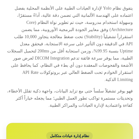
يتفوق نظام Yolo لإدارة العيادات الطبية على الأنظمة المحلية بفضل
اعتماده على الهندسة الألمانية التي تضمن دقة عالية، أداءً مستقرًا،
وسهولة استخدام مدروسة، حيث تم تطوير نواة النظام (Core
Architecture) وفق معايير الجودة البرمجية الأوروبية، مما يضمن
استقراراً تشغيلياً (Stability) تحت ضغط معالجة يتجاوز 10,000 طلب
API في الدقيقة دون التأثير على سرعة الاستجابة، فيحقق معدل
Uptime بنسبة 99.95%، وزمن استجابة أقل من 200ms لتحميل السجلات
الطبية، مما يوفر سرعة فائقة تدعم DICOM Integration لعرض صور
الأشعة والفحوصات المعقدة دون أي بطء في النظام، كما يحافظ على
استقرار الخوادم تحت الضغط العالي عبر بروتوكولات API Rate
Limiting الذكية.
فهو يوفر تشغيلاً سلساً حتى مع تزايد البيانات، واجهة ذكية تقلل الأخطاء،
وتحديثات مستمرة تواكب تطور العمل الطبي؛ مما يجعله خياراً أكثر
كفاءة واعتمادية لإدارة العيادات والمراكز الطبية.
نظام إدارة عيادات متكامل