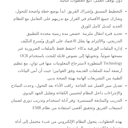
دون توقف العمل، اتبع الخطوات التالية:
التخطيط المسبق وإشراك الفريق: ابدأ بوضع خطة واضحة للتحول،
وشارك جميع الأقسام في القرار مع تدريبهم على التعامل مع النظام
الجديد كبديل كامل للورق.
تحديد فترة انتقال ملزمة: خصص مدة زمنية محددة للتطبيق
التدريجي، والالتزام بها يقلل الاعتماد على الورق ويُسرع التكيُف.
إدارة الملفات الورقية بذكاء: احتفظ فقط بالملفات الضرورية عبر
مسحها ضوئياً، وتحويلها إلى نصوص قابلة للبحث باستخدام OCR
Technology المتطورة لاسترجاع المعلومات منها في ثوانٍ، مع تنظيم
أرشفة آمنة للملفات القديمة وفق القوانين؛ حيث أن أمن البيانات
الطبية من التشريعات الهامة بهيئة الصحة بدبي.
تعديل سير العمل عند الحاجة: راقب الأداء بعد التحول، وحدث النماذج
والإجراءات داخل النظام لتحسين الكفاءة وتقليل الجهد اليدوي.
التدريب والمتابعة المستمرة: وفر أدلة استخدام وتدريب دوري لضمان
استيعاب الفريق وتحقيق أقصى استفادة من نظام EMR.
بهذه الخطوات، يتحول النظام الإلكتروني من عبء محتمل إلى أداة