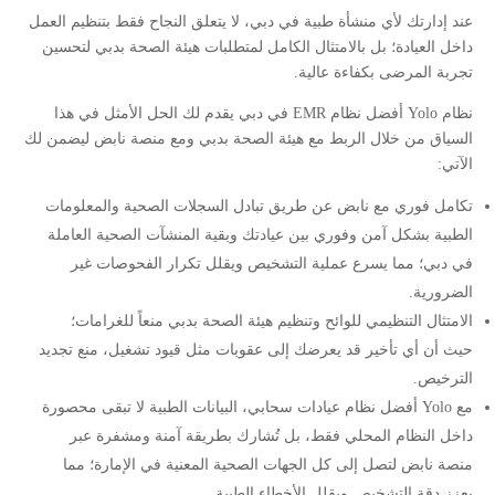
عند إدارتك لأي منشأة طبية في دبي، لا يتعلق النجاح فقط بتنظيم العمل
داخل العيادة؛ بل بالامتثال الكامل لمتطلبات هيئة الصحة بدبي لتحسين
تجربة المرضى بكفاءة عالية.
نظام Yolo أفضل نظام EMR في دبي يقدم لك الحل الأمثل في هذا
السياق من خلال الربط مع هيئة الصحة بدبي ومع منصة نابض ليضمن لك
الآتي:
تكامل فوري مع نابض عن طريق تبادل السجلات الصحية والمعلومات
الطبية بشكل آمن وفوري بين عيادتك وبقية المنشآت الصحية العاملة
في دبي؛ مما يسرع عملية التشخيص ويقلل تكرار الفحوصات غير
الضرورية.
الامتثال التنظيمي للوائح وتنظيم هيئة الصحة بدبي منعاً للغرامات؛
حيث أن أي تأخير قد يعرضك إلى عقوبات مثل قيود تشغيل، منع تجديد
الترخيص.
مع Yolo أفضل نظام عيادات سحابي، البيانات الطبية لا تبقى محصورة
داخل النظام المحلي فقط، بل تُشارك بطريقة آمنة ومشفرة عبر
منصة نابض لتصل إلى كل الجهات الصحية المعنية في الإمارة؛ مما
يعزز دقة التشخيص ويقلل الأخطاء الطبية.